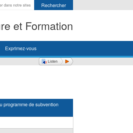
ure et Formation
her
Exprimez-vous
Listen
 au programme de subvention