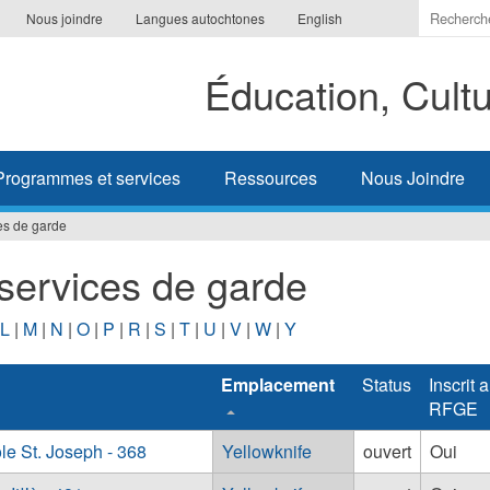
Indiquer
Nous joindre
Langues autochtones
English
les
termes
Éducation, Cult
à
recherc
Programmes et services
Ressources
Nous Joindre
es de garde
 services de garde
L
|
M
|
N
|
O
|
P
|
R
|
S
|
T
|
U
|
V
|
W
|
Y
Emplacement
Status
Inscrit
RFGE
e St. Joseph - 368
Yellowknife
ouvert
Oui